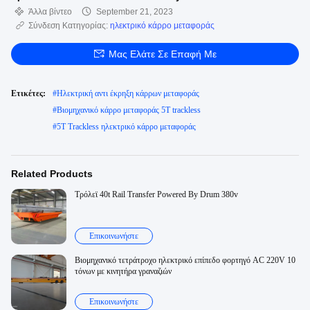
Άλλα βίντεο
September 21, 2023
Σύνδεση Κατηγορίας:
ηλεκτρικό κάρρο μεταφοράς
Μας Ελάτε Σε Επαφή Με
Ετικέτες:
#
Ηλεκτρική αντι έκρηξη κάρρων μεταφοράς
#
Βιομηχανικό κάρρο μεταφοράς 5T trackless
#
5T Trackless ηλεκτρικό κάρρο μεταφοράς
Related Products
Τρόλεϊ 40t Rail Transfer Powered By Drum 380v
Επικοινωνήστε
Βιομηχανικό τετράτροχο ηλεκτρικό επίπεδο φορτηγό AC 220V 10
τόνων με κινητήρα γραναζιών
Επικοινωνήστε