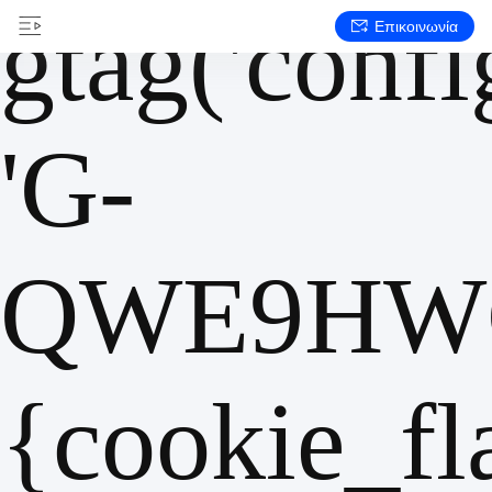
gtag('config
Επικοινωνία
'G-
QWE9HWC
{cookie_fl