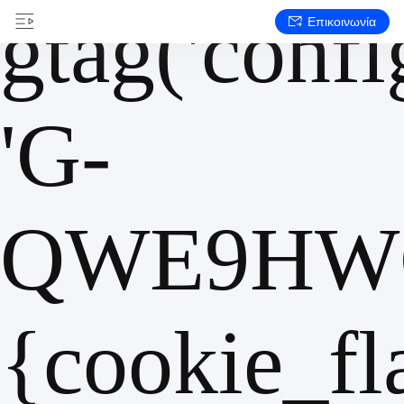
gtag('config
Επικοινωνία
'G-
QWE9HWC
{cookie_fl