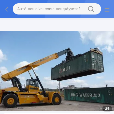
gtag('config', 'G-QWE9HWC3PF', {cookie_flags:
"SameSite=None;Secure"});
2
/
3