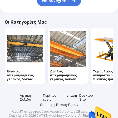
Να συνεχίσει
Οι Κατηγορίες Μας
Ενιαίος
Διπλός
Υδραυλικός
υπερυψωμένος
υπερυψωμένος
ανυψωτικός
γερανός δοκών
γερανός δοκών
πίνακας ψαλι
Αρχική
Περίπου
επαφή
Desktop
Σελίδα
εμείς
Site
Sitemap
Privacy Policy
Κίνα 3T υπερυψωμένος γερανός δοκών CE ενιαίος supplier.
Copyright © 2026 CATET Machinery Co.,Ltd. All Rights Reserved.