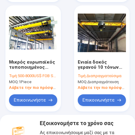
Μικρός ευρωπαϊκός
Ενιαία δοκός
τυποποιημένος
γερανού 10 τόνων
ενιαίος
συμπαγούς
Τιμή:
500-8000US$ FOB Shanghai
Τιμή:
Διαπραγματεύσιμα
τηλεχειρισμός
κατασκευής
MOQ:
1Piece
MOQ:
Διαπραγμάτευση
υπερυψωμένων
γερανών δοκών με
Λάβετε την πιο πρόσφατη τιμή
Λάβετε την πιο πρόσφατη τιμή
το γερανό γεφυρών
ανελκυστήρων 5ton
Επικοινωνήστε
Επικοινωνήστε
Εξοικονομήστε το χρόνο σας
Ας επικοινωνήσουμε μαζί σας με τα