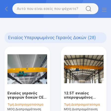
gtag('config', 'G-QWE9HWC3PF', {cookie_flags:
"SameSite=None;Secure"});
Ενιαίος Υπερυψωμένος Γερανός Δοκών
(28)
Ενιαίος γερανός
12.5T ενιαίος
γεφυρών δοκών CE
υπερυψωμένος
ISO
γερανός ακτίνων
Τιμή:
Διαπραγματεύσιμα
Τιμή:
Διαπραγματεύσιμα
MOQ:
Διαπραγμάτευση
MOQ:
Διαπραγμάτευση