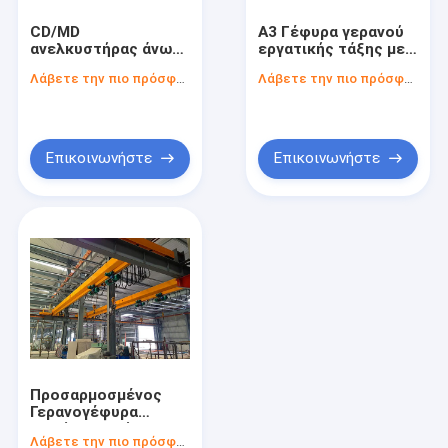
Ενιαίος γερανός ατσάλινων σκελετών δοκών
CD/MD
Α3 Γέφυρα γερανού
ανελκυστήρας άνω
εργατικής τάξης με
Διπλός γερανός ατσάλινων σκελετών δοκών
κρέατος για την
μέθοδο
Λάβετε την πιο πρόσφατη τιμή
Λάβετε την πιο πρόσφατη τιμή
εργασιακή τάξη Α3
τηλεχειρισμού/
καμπίνας
Αυτοματοποιημένα καθοδηγημένα κάρρα
ηλεκτρικό κάρρο μεταφοράς
Επικοινωνήστε
Επικοινωνήστε
Ηλεκτρικός ανελκυστήρας γερανών
ανελκυστήρας γερανών φλόκων
Ηλεκτρικό βαρούλκο
Λιμενικός πύλη γερανός
Υδραυλική ανυψωτική πλατφόρμα
Προσαρμοσμένος
Γέφυρα που δημιουργεί τη μηχανή
Γερανογέφυρα
Μονής Δοκού με
Λάβετε την πιο πρόσφατη τιμή
Χρώμα Βαφής, Ύψος