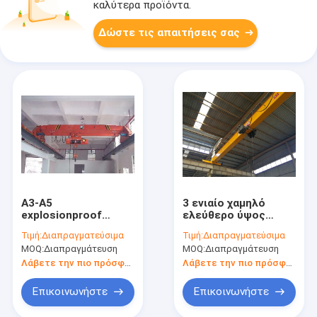
καλύτερα προϊόντα.
Δώστε τις απαιτήσεις σας
A3-A5
3 ενιαίο χαμηλό
explosionproof
ελεύθερο ύψος
ενιαίος
υπερυψωμένων
Τιμή:
Διαπραγματεύσιμα
Τιμή:
Διαπραγματεύσιμα
υπερυψωμένος
γερανών ακτίνων
MOQ:
Διαπραγμάτευση
MOQ:
Διαπραγμάτευση
γερανός δοκών για
φάσης 380V 50hz
το ανθρακωρυχείο
Λάβετε την πιο πρόσφατη τιμή
Λάβετε την πιο πρόσφατη τιμή
Επικοινωνήστε
Επικοινωνήστε