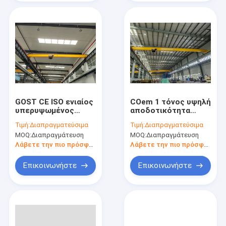
GOST CE ISO ενιαίος
COem 1 τόνος υψηλή
υπερυψωμένος
αποδοτικότητα
διακινούμενος
μετάδοσης 12,5 στην
Τιμή:
Διαπραγματεύσιμα
Τιμή:
Διαπραγματεύσιμα
γερανός δοκών για
ενιαία
MOQ:
Διαπραγμάτευση
MOQ:
Διαπραγμάτευση
το γκαράζ
υπερυψωμένων
γερανών δοκών
Λάβετε την πιο πρόσφατη τιμή
Λάβετε την πιο πρόσφατη τιμή
τόνου
Επικοινωνήστε
Επικοινωνήστε
Σπίτι
Προϊόντα
Βίντεο