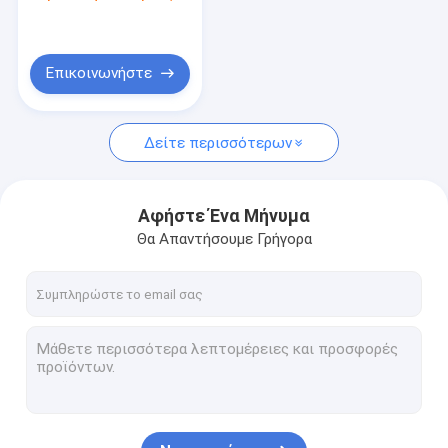
Στοιβαχτής προσιτότητας εμπορευματοκιβωτίων
Ανύψωσης 6-30m και
Πιστοποίηση CE
ISO9001 2015
Ανταλλακτικά γερανών
Επικοινωνήστε
Γερανός υπερυψωμένων γεφυρών
Μοτέρ
Δείτε περισσότερων
Αφήστε Ένα Μήνυμα
Θα Απαντήσουμε Γρήγορα