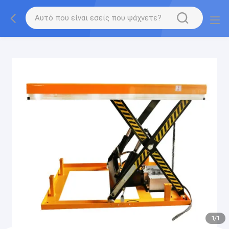
gtag('config', 'G-QWE9HWC3PF', {cookie_flags:
"SameSite=None;Secure"});
1
/
1