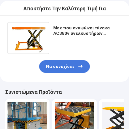
Αποκτήστε Την Καλύτερη Τιμή Για
Max που ανυψώνει πίνακα
AC380v ανελκυστήρων
ψαλιδιού 1780mm το στάσιμο
ηλεκτρικό υδραυλικό
Να συνεχίσει
Συνιστώμενα Προϊόντα