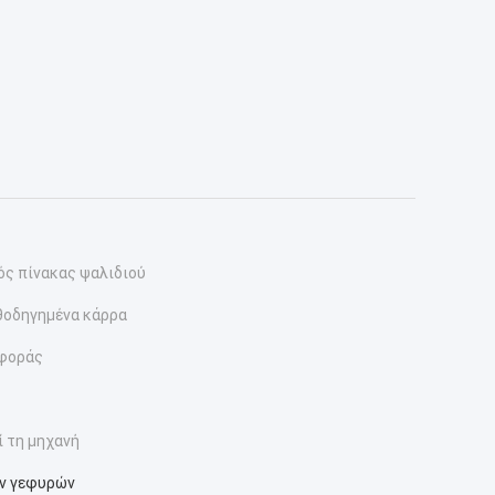
ς πίνακας ψαλιδιού
θοδηγημένα κάρρα
αφοράς
ί τη μηχανή
ν γεφυρών