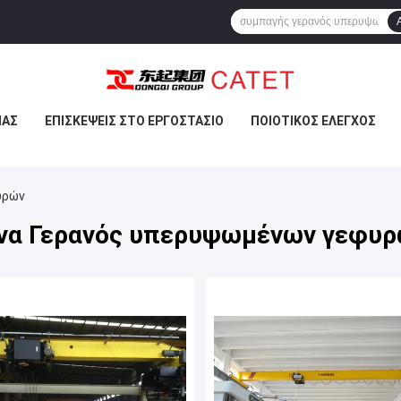
ΜΆΣ
ΕΠΙΣΚΈΨΕΙΣ ΣΤΟ ΕΡΓΟΣΤΆΣΙΟ
ΠΟΙΟΤΙΚΌΣ ΈΛΕΓΧΟΣ
υρών
να Γερανός υπερυψωμένων γεφυ