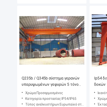
Q235b / Q345b σύστημα γερανών
Ip54 δ
υπερυψωμένων γεφυρών 5 τόνου
δοκών 
με τον έλεγχο κουμπιών
Χρώμα:Προσαρμοσμένος
Ικανό
καλωδίων
Κατηγορία προστασίας:IP54/IP65
Χρώμ
Τύπος ανελκυστήρων:Ευρωπαϊκό στυλ. Έλεγχος μετατροπής συχνότητας
Έκτασ