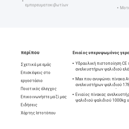
εμπορευματοκιβωτίων
Μοτ
περίπου
Ενιαίος υπερυψωμένος γερ
Υδραυλική πιστοποίηση CE
Σχετικά με εμάς
ανελκυστήρων ψαλιδιού ελέ
Επισκέψεις στο
αποθηκών εμπορευμάτων
Max που ανυψώνει πίνακα 
εργοστάσιο
ανελκυστήρων ψαλιδιού 1
Ποιοτικός έλεγχος
στάσιμο ηλεκτρικό υδραυλι
Ενιαίος πίνακας ανελκυστή
Επικοινωνήστε μαζί μας
ψαλιδιού ψαλιδιού 1000kg 
Ειδήσεις
χειρωνακτικός Rustproof
Χάρτης Ιστοτόπου