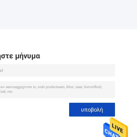
στε μήνυμα