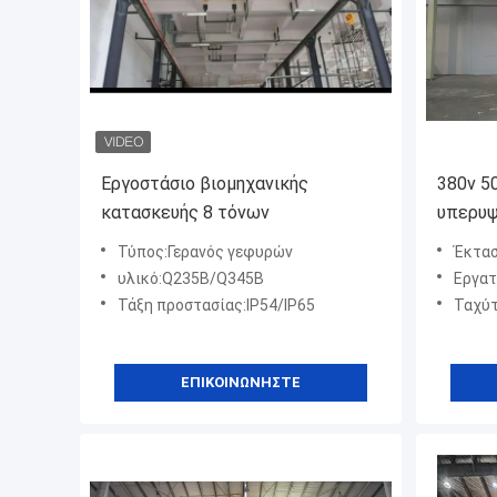
Εργοστάσιο βιομηχανικής
380v 5
κατασκευής 8 τόνων
υπερυ
ανελκυ
Τύπος:Γερανός γεφυρών
Έκτασ
ευρωπ
υλικό:Q235B/Q345B
Εργατ
Τάξη προστασίας:IP54/IP65
Ταχύτητα
ΕΠΙΚΟΙΝΩΝΉΣΤΕ