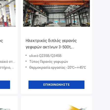
ός
Ηλεκτρικός διπλός γερανός
γεφυρών ακτίνων 3-500t,
3-M5
λειτουργώντας επίπεδο M5-M7
υλικό:Q235B/Q345B
οπής συχνότητας
Τύπος:Γερανός γεφυρών
ιού καλωδίων
Θερμοκρασία εργασίας:-20℃~+45℃
ΕΠΙΚΟΙΝΩΝΉΣΤΕ