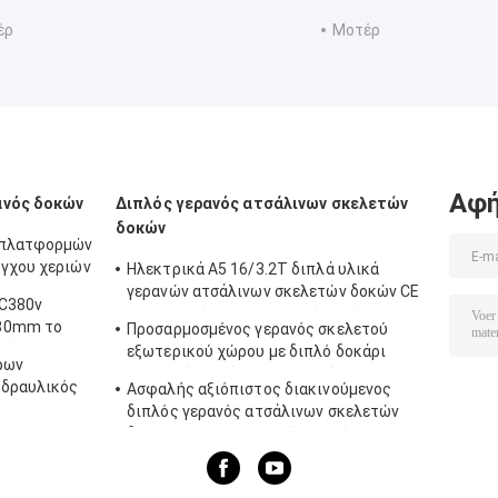
έρ
Μοτέρ
Αφή
ανός δοκών
Διπλός γερανός ατσάλινων σκελετών
δοκών
 πλατφορμών
γχου χεριών
Ηλεκτρικά A5 16/3.2T διπλά υλικά
γερανών ατσάλινων σκελετών δοκών CE
AC380v
που φορτώνουν το γερανό εκφόρτωσης
780mm το
Προσαρμοσμένος γερανός σκελετού
κό
εξωτερικού χώρου με διπλό δοκάρι
ρων
50/10 τόνους έως 100/20 τόνους
υδραυλικός
Ασφαλής αξιόπιστος διακινούμενος
διπλός γερανός ατσάλινων σκελετών
δοκών γερανός γεφυρών 40 τόνου
χαμηλού θορύβου