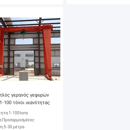
ιπλός γερανός γεφυρών
1-100 τόνοι ικανότητας
τητα:1-100tons
α:Προσαρμοσμένος
η:5-30 μέτρα