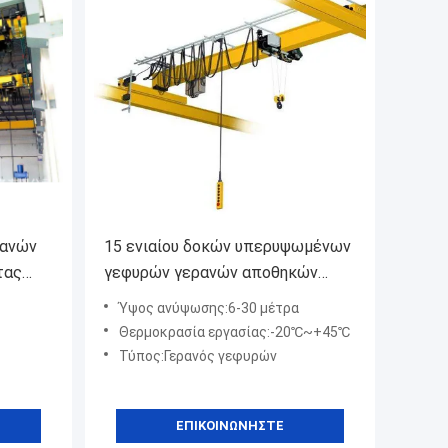
ρανών
15 ενιαίου δοκών υπερυψωμένων
τας
γεφυρών γερανών αποθηκών
εμπορευμάτων τόνοι μεγέθους
Ύψος ανύψωσης:6-30 μέτρα
εργαστηρίων συμπαγούς
Θερμοκρασία εργασίας:-20℃~+45℃
ελαφριού
Τύπος:Γερανός γεφυρών
ΕΠΙΚΟΙΝΩΝΉΣΤΕ