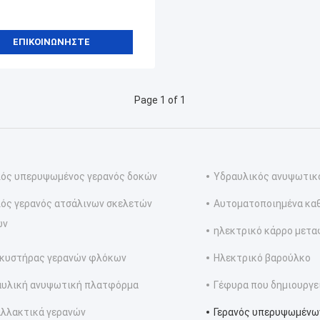
ΕΠΙΚΟΙΝΩΝΉΣΤΕ
Page 1 of 1
ός υπερυψωμένος γερανός δοκών
Υδραυλικός ανυψωτικό
ός γερανός ατσάλινων σκελετών
Αυτοματοποιημένα κα
ών
ηλεκτρικό κάρρο μετ
κυστήρας γερανών φλόκων
Ηλεκτρικό βαρούλκο
αυλική ανυψωτική πλατφόρμα
Γέφυρα που δημιουργε
λλακτικά γερανών
Γερανός υπερυψωμένω