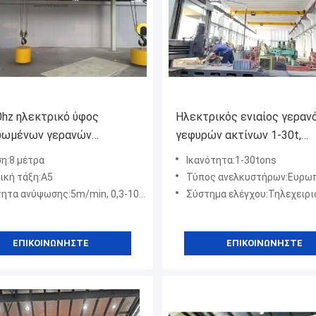
0hz ηλεκτρικό ύφος
Ηλεκτρικός ενιαίος γεραν
ψωμένων γερανών
γεφυρών ακτίνων 1-30t,
στήρων 5 τόνου διπλό
λειτουργώντας επίπεδο μ
η:8 μέτρα
Ικανότητα:1-30tons
αϊκό
ική τάξη:A5
Τύπος ανελκυστήρων:Ευρωπαϊκό στυλ. Έλεγχος μετατρ
 ανύψωσης:5m/min, 0,3-10m/min, προαιρετικά
Σύστημα ελέγχου:Τηλεχειριστήριο, Έλεγχος κουμπ
ΕΠΙΚΟΙΝΩΝΉΣΤΕ
ΕΠΙΚΟΙΝΩΝΉΣΤΕ