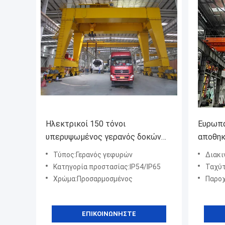
Ηλεκτρικοί 150 τόνοι
Ευρωπα
υπερυψωμένος γερανός δοκών
αποθη
Ip54/Ip65 διπλός για τη βαρέων
ικανότ
Τύπος:Γερανός γεφυρών
Διακι
καθηκόντων ανύψωση
υπερυψ
Κατηγορία προστασίας:IP54/IP65
Ταχύτητα
Χρώμα:Προσαρμοσμένος
Παροχή 
ΕΠΙΚΟΙΝΩΝΉΣΤΕ