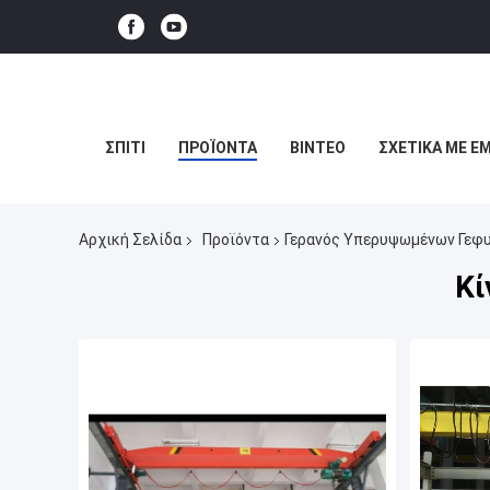
ΣΠΊΤΙ
ΠΡΟΪΌΝΤΑ
ΒΊΝΤΕΟ
ΣΧΕΤΙΚΆ ΜΕ Ε
Αρχική Σελίδα
Προϊόντα
Γερανός Υπερυψωμένων Γεφ
Κί