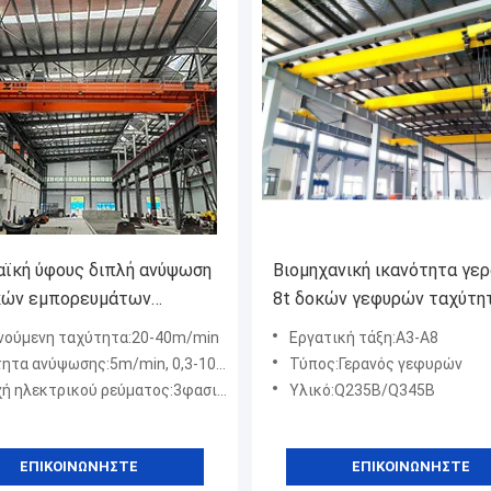
ϊκή ύφους διπλή ανύψωση
Βιομηχανική ικανότητα γε
κών εμπορευμάτων
8t δοκών γεφυρών ταχύτη
ητας 15t γερανών δοκών
ανύψωσης 5m/Min
νούμενη ταχύτητα:20-40m/min
Εργατική τάξη:A3-A8
ωμένη διακινούμενη
 ανύψωσης:5m/min, 0,3-10m/min, προαιρετικά
Τύπος:Γερανός γεφυρών
ηλεκτρικού ρεύματος:3φασικό AC 380V 50HZ
Υλικό:Q235B/Q345B
ΕΠΙΚΟΙΝΩΝΉΣΤΕ
ΕΠΙΚΟΙΝΩΝΉΣΤΕ