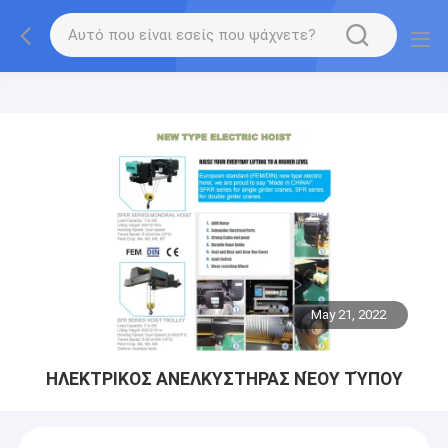
gtag('config', 'G-QWE9HWC3PF', {cookie_flags:
"SameSite=None;Secure"});
May 21, 2022
ΗΛΕΚΤΡΙΚΟΣ ΑΝΕΛΚΥΣΤΗΡΑΣ ΝΈΟΥ ΤΎΠΟΥ