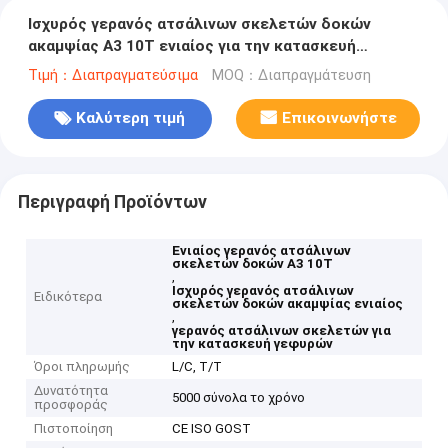
Ισχυρός γερανός ατσάλινων σκελετών δοκών
ακαμψίας A3 10T ενιαίος για την κατασκευή
γεφυρών
Τιμή：Διαπραγματεύσιμα
MOQ：Διαπραγμάτευση
Καλύτερη τιμή
Επικοινωνήστε
Περιγραφή Προϊόντων
Ενιαίος γερανός ατσάλινων
σκελετών δοκών A3 10T
,
Ισχυρός γερανός ατσάλινων
Ειδικότερα
σκελετών δοκών ακαμψίας ενιαίος
,
γερανός ατσάλινων σκελετών για
την κατασκευή γεφυρών
Όροι πληρωμής
L/C, T/T
Δυνατότητα
5000 σύνολα το χρόνο
προσφοράς
Πιστοποίηση
CE ISO GOST