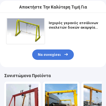
Αποκτήστε Την Καλύτερη Τιμή Για
Ισχυρός γερανός ατσάλινων
σκελετών δοκών ακαμψίας
A3 10T ενιαίος για την
κατασκευή γεφυρών
Να συνεχίσει
Συνιστώμενα Προϊόντα