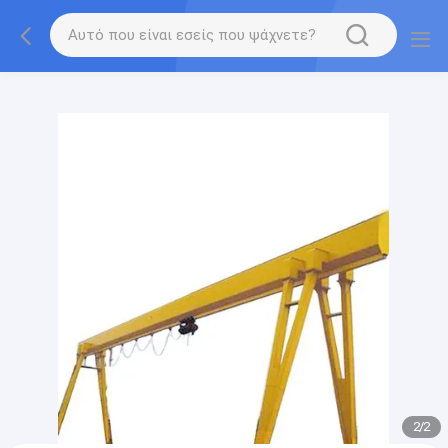
gtag('config', 'G-QWE9HWC3PF', {cookie_flags:
"SameSite=None;Secure"});
2
/
2