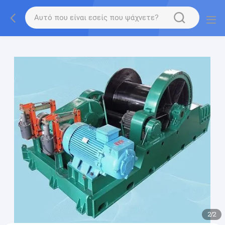
gtag('config', 'G-QWE9HWC3PF', {cookie_flags:
"SameSite=None;Secure"});
2
/
2