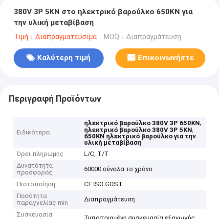
380V 3P 5KN στο ηλεκτρικό βαρούλκο 650KN για
την υλική μεταβίβαση
Τιμή：Διαπραγματεύσιμα
MOQ：Διαπραγμάτευση
Καλύτερη τιμή
Επικοινωνήστε
Περιγραφή Προϊόντων
,
ηλεκτρικό βαρούλκο 380V 3P 650KN
,
ηλεκτρικό βαρούλκο 380V 3P 5KN
Ειδικότερα
650KN ηλεκτρικό βαρούλκο για την
υλική μεταβίβαση
Όροι πληρωμής
L/C, T/T
Δυνατότητα
60000 σύνολα το χρόνο
προσφοράς
Πιστοποίηση
CE ISO GOST
Ποσότητα
Διαπραγμάτευση
παραγγελίας min
Συσκευασία
Τυποποιημένη συσκευασία εξαγωγής