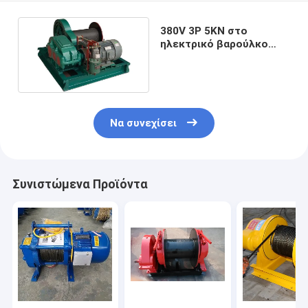
380V 3P 5KN στο
ηλεκτρικό βαρούλκο
650KN για την υλική
μεταβίβαση
Να συνεχίσει
Συνιστώμενα Προϊόντα