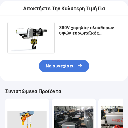
Αποκτήστε Την Καλύτερη Τιμή Για
380V χαμηλός ελεύθερων
υψών ευρωπαϊκός
ανελκυστήρας 0.25T-20T
γερανών τύπων ηλεκτρικός
Να συνεχίσει
Συνιστώμενα Προϊόντα