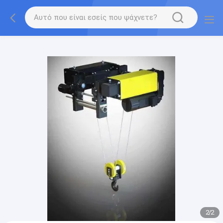
gtag('config', 'G-QWE9HWC3PF', {cookie_flags:
"SameSite=None;Secure"});
2
/
2