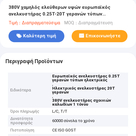
380V χαμηλός ελεύθερων υψών ευρωπαϊκός
ανελκυστήρας 0.25T-20T γερανών τύπων
ηλεκτρικός
Τιμή：Διαπραγματεύσιμα
MOQ：Διαπραγμάτευση
Καλύτερη τιμή
Επικοινωνήστε
Περιγραφή Προϊόντων
Ευρωπαϊκός ανελκυστήρας 0.25T
γερανών τύπων ηλεκτρικός
,
Ηλεκτρικός ανελκυστήρας 20T
Ειδικότερα
γερανών
,
380V ανελκυστήρας σχοινιών
καλωδίων 1 τόνου
Όροι πληρωμής
L/C, T/T
Δυνατότητα
60000 σύνολα το χρόνο
προσφοράς
Πιστοποίηση
CE ISO GOST