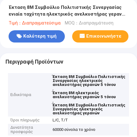
Έκταση 8M Συμβούλιο Πολιτιστικής Συνεργασίας
ενιαία ταχύτητα ηλεκτρικός ανελκυστήρας γερανών
5 τόνου με τον τηλεχειρισμό
Τιμή：Διαπραγματεύσιμα
MOQ：Διαπραγμάτευση
Καλύτερη τιμή
Επικοινωνήστε
Περιγραφή Προϊόντων
Έκταση 8M Συμβούλιο Πολιτιστικής
Συνεργασίας ηλεκτρικός
ανελκυστήρας γερανών 5 τόνου
,
Έκταση 8M ηλεκτρικός
Ειδικότερα
ανελκυστήρας γερανών 5 τόνου
,
Έκταση 8M Συμβούλιο Πολιτιστικής
Συνεργασίας ηλεκτρικός
ανελκυστήρας γερανών
Όροι πληρωμής
L/C, T/T
Δυνατότητα
60000 σύνολα το χρόνο
προσφοράς