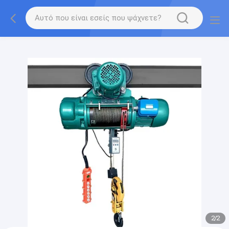
gtag('config', 'G-QWE9HWC3PF', {cookie_flags:
"SameSite=None;Secure"});
2
/
2