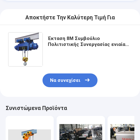
Αποκτήστε Την Καλύτερη Τιμή Για
Έκταση 8M Συμβούλιο
Πολιτιστικής Συνεργασίας ενιαία
ταχύτητα ηλεκτρικός
ανελκυστήρας γερανών 5 τόνου με
τον τηλεχειρισμό
Να συνεχίσει
Συνιστώμενα Προϊόντα