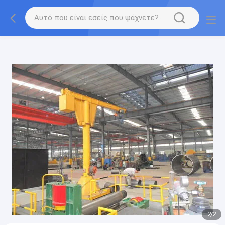
gtag('config', 'G-QWE9HWC3PF', {cookie_flags:
"SameSite=None;Secure"});
2
/
2