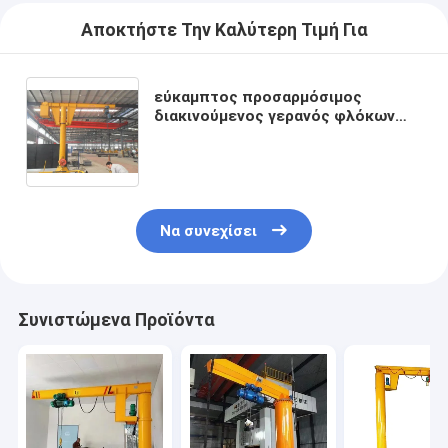
Αποκτήστε Την Καλύτερη Τιμή Για
εύκαμπτος προσαρμόσιμος
διακινούμενος γερανός φλόκων
380V 50HZ 0,5 τόνοι στο πάτωμα 2
τόνου - τοποθετημένος γερανός
Να συνεχίσει
Συνιστώμενα Προϊόντα