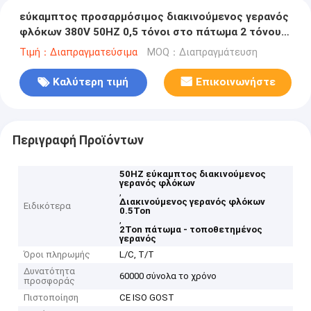
εύκαμπτος προσαρμόσιμος διακινούμενος γερανός
φλόκων 380V 50HZ 0,5 τόνοι στο πάτωμα 2 τόνου -
τοποθετημένος γερανός
Τιμή：Διαπραγματεύσιμα
MOQ：Διαπραγμάτευση
Καλύτερη τιμή
Επικοινωνήστε
Περιγραφή Προϊόντων
50HZ εύκαμπτος διακινούμενος
γερανός φλόκων
,
Διακινούμενος γερανός φλόκων
Ειδικότερα
0.5Ton
,
2Ton πάτωμα - τοποθετημένος
γερανός
Όροι πληρωμής
L/C, T/T
Δυνατότητα
60000 σύνολα το χρόνο
προσφοράς
Πιστοποίηση
CE ISO GOST