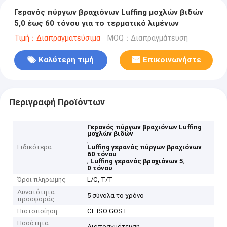
Γερανός πύργων βραχιόνων Luffing μοχλών βιδών
5,0 έως 60 τόνου για το τερματικό λιμένων
Τιμή：Διαπραγματεύσιμα
MOQ：Διαπραγμάτευση
Καλύτερη τιμή
Επικοινωνήστε
Περιγραφή Προϊόντων
Γερανός πύργων βραχιόνων Luffing
μοχλών βιδών
,
Ειδικότερα
Luffing γερανός πύργων βραχιόνων
60 τόνου
,
,
Luffing γερανός βραχιόνων 5
0 τόνου
Όροι πληρωμής
L/C, T/T
Δυνατότητα
5 σύνολα το χρόνο
προσφοράς
Πιστοποίηση
CE ISO GOST
Ποσότητα
Διαπραγμάτευση