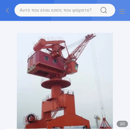
gtag('config', 'G-QWE9HWC3PF', {cookie_flags:
"SameSite=None;Secure"});
2
/
2