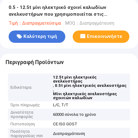
0.5 - 12.5t μίνι ηλεκτρικό σχοινί καλωδίων
ανελκυστήρων που χρησιμοποιείται στις
βιομηχανικές επιχειρήσεις
Τιμή：Διαπραγματεύσιμα
MOQ：Διαπραγμάτευση
Καλύτερη τιμή
Επικοινωνήστε
Περιγραφή Προϊόντων
12.5t μίνι ηλεκτρικός
ανελκυστήρας
,
0.5t μίνι ηλεκτρικός ανελκυστήρας
Ειδικότερα
,
Μίνι ηλεκτρικός ανελκυστήρας
σχοινιών καλωδίων
Όροι πληρωμής
L/C, T/T
Δυνατότητα
60000 σύνολα το χρόνο
προσφοράς
Πιστοποίηση
CE ISO GOST
Ποσότητα
Διαπραγμάτευση
παραγγελίας min