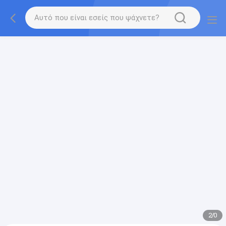
gtag('config', 'G-QWE9HWC3PF', {cookie_flags:
"SameSite=None;Secure"});
2
/
0