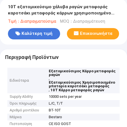
10T εξατομικεύσιμο χάλυβα ραγών μεταφοράς
καροτσάκι μεταφοράς κάρρων χρησιμοποιημένο
μπαταρία
Τιμή：Διαπραγματεύσιμα
MOQ：Διαπραγμάτευση
Καλύτερη τιμή
Επικοινωνήστε
Περιγραφή Προϊόντων
Εξατομικεύσιμος Κάρρο μεταφοράς
ραγών
,
Ειδικότερα
Εξατομικεύσιμος Χρησιμοποιημένο
μπαταρία καροτσάκι μεταφοράς
,
10T Κάρρο μεταφοράς ραγών
Supply Ability
10000 sets per year
Όροι πληρωμής
L/C, T/T
Αριθμό μοντέλου
BT-10T
Μάρκα
Bestaro
Πιστοποίηση
CE ISO GOST