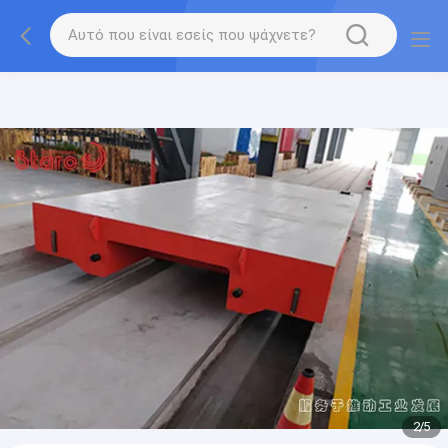
gtag('config', 'G-QWE9HWC3PF', {cookie_flags:
"SameSite=None;Secure"});
2
/
5