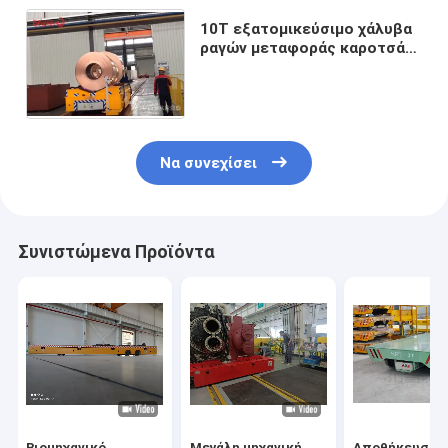
10T εξατομικεύσιμο χάλυβα
ραγών μεταφοράς καροτσάκι
μεταφοράς κάρρων
χρησιμοποιημένο μπαταρία
Να συνεχίσει
Συνιστώμενα Προϊόντα
Βιομηχανικό
Μεγάλη μηχανική
Αποθήκευση