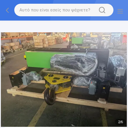
gtag('config', 'G-QWE9HWC3PF', {cookie_flags:
"SameSite=None;Secure"});
2
/
6