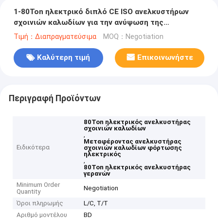
1-80Ton ηλεκτρικό διπλό CE ISO ανελκυστήρων
σχοινιών καλωδίων για την ανύψωση της
φόρτωσης μεταφοράς
Τιμή：Διαπραγματεύσιμα
MOQ：Negotiation
Καλύτερη τιμή
Επικοινωνήστε
Περιγραφή Προϊόντων
80Ton ηλεκτρικός ανελκυστήρας
σχοινιών καλωδίων
,
Μεταφέροντας ανελκυστήρας
Ειδικότερα
σχοινιών καλωδίων φόρτωσης
ηλεκτρικός
,
80Ton ηλεκτρικός ανελκυστήρας
γερανών
Minimum Order
Negotiation
Quantity
Όροι πληρωμής
L/C, T/T
Αριθμό μοντέλου
BD