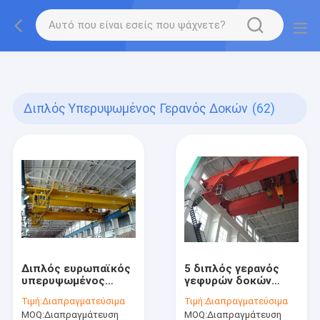
gtag('config', 'G-QWE9HWC3PF', {cookie_flags:
"SameSite=None;Secure"});
Διπλός Υπερυψωμένος Γερανός Δοκών
(62)
Διπλός ευρωπαϊκός
5 διπλός γερανός
υπερυψωμένος
γεφυρών δοκών
γερανός δοκών
τόνου
Τιμή:
Διαπραγματεύσιμα
Τιμή:
Διαπραγματεύσιμα
MOQ:
Διαπραγμάτευση
MOQ:
Διαπραγμάτευση