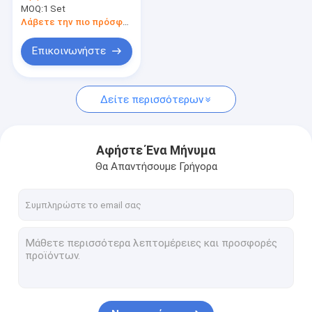
Στοιβαχτής προσιτότητας εμπορευματοκιβωτίων
MOQ:
1 Set
γέφυρας
Λάβετε την πιο πρόσφατη τιμή
Ανταλλακτικά γερανών
Επικοινωνήστε
Γερανός υπερυψωμένων γεφυρών
Μοτέρ
Δείτε περισσότερων
Αφήστε Ένα Μήνυμα
Θα Απαντήσουμε Γρήγορα