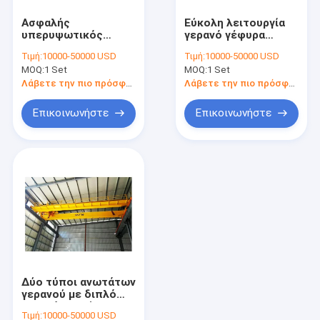
Ενιαίος γερανός ατσάλινων σκελετών δοκών
Ασφαλής
Εύκολη λειτουργία
υπερυψωτικός
γερανό γέφυρα
Διπλός γερανός ατσάλινων σκελετών δοκών
γερανό με διπλή
διπλή δοκάρια
Τιμή:
10000-50000 USD
Τιμή:
10000-50000 USD
δέσμη για την
γέφυρα κρεμασμένο
MOQ:
1 Set
MOQ:
1 Set
ανύψωση βαρέων
γερανό με A3
Αυτοματοποιημένα καθοδηγημένα κάρρα
φορτίων 5-800
εργασιακό καθήκον
Λάβετε την πιο πρόσφατη τιμή
Λάβετε την πιο πρόσφατη τιμή
τόνων
ηλεκτρικό κάρρο μεταφοράς
Επικοινωνήστε
Επικοινωνήστε
Ηλεκτρικός ανελκυστήρας γερανών
ανελκυστήρας γερανών φλόκων
Ηλεκτρικό βαρούλκο
Λιμενικός πύλη γερανός
Υδραυλική ανυψωτική πλατφόρμα
Δύο τύποι ανωτάτων
Γέφυρα που δημιουργεί τη μηχανή
γερανού με διπλό
γερανό για εύκολη
Τιμή:
10000-50000 USD
λειτουργία γερανού