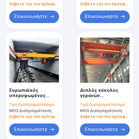
Λάβετε την πιο πρόσφατη τιμή
Λάβετε την πιο πρόσφατη τιμή
Επικοινωνήστε
Επικοινωνήστε
Ευρωπαϊκός
Διπλός εύκολος
υπερυψωμένος
γερανών
γερανός cOem A5 A7
υπερυψωμένου
Τιμή:
Διαπραγματεύσιμα
Τιμή:
Διαπραγματεύσιμα
ταξιδιού δοκών
MOQ:
Διαπραγμάτευση
MOQ:
Διαπραγμάτευση
χαλυβουργείου που
χρησιμοποιείται
Λάβετε την πιο πρόσφατη τιμή
Λάβετε την πιο πρόσφατη τιμή
Επικοινωνήστε
Επικοινωνήστε