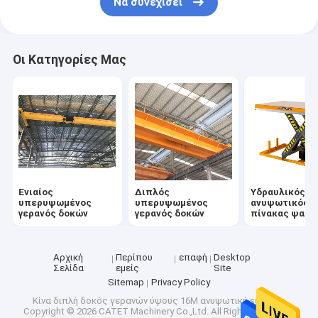
Να συνεχίσει
Οι Κατηγορίες Μας
Ενιαίος
Διπλός
Υδραυλικός
υπερυψωμένος
υπερυψωμένος
ανυψωτικός
γερανός δοκών
γερανός δοκών
πίνακας ψαλι
Αρχική
Περίπου
επαφή
Desktop
Σελίδα
εμείς
Site
Sitemap
Privacy Policy
Κίνα διπλή δοκός γερανών ύψους 16M ανυψωτική supplier.
Copyright © 2026 CATET Machinery Co.,Ltd. All Rights Reserved.