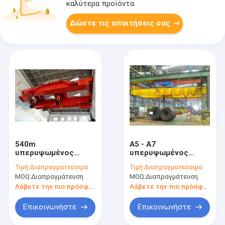
καλύτερα προϊόντα.
Δώστε τις απαιτήσεις σας
540m
A5 - A7
υπερυψωμένος
υπερυψωμένος
γερανός δοκών
τύπος 15M 5-50T
Τιμή:
Διαπραγματεύσιμα
Τιμή:
Διαπραγματεύσιμα
έκτασης διπλός
γερανών δοκών
MOQ:
Διαπραγμάτευση
MOQ:
Διαπραγμάτευση
γερανός γεφυρών 20
χαλυβουργείου
τόνου
διπλός
Λάβετε την πιο πρόσφατη τιμή
Λάβετε την πιο πρόσφατη τιμή
Επικοινωνήστε
Επικοινωνήστε