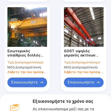
Εσωτερικός
GOST υψηλός
υπαίθριος διπλός
γερανός ακτίνων
υπερυψωμένος
EOT σταθερότητας
Τιμή:
Διαπραγματεύσιμα
Τιμή:
Διαπραγματεύσιμα
γερανός δοκών 150
10T διπλός για τη
MOQ:
Διαπραγμάτευση
MOQ:
Διαπραγμάτευση
τόνος γερανός
χημική βιομηχανία
γεφυρών 50 τόνου
Λάβετε την πιο πρόσφατη τιμή
Λάβετε την πιο πρόσφατη τιμή
Επικοινωνήστε
Επικοινωνήστε
Εξοικονομήστε το χρόνο σας
Ας επικοινωνήσουμε μαζί σας με τα