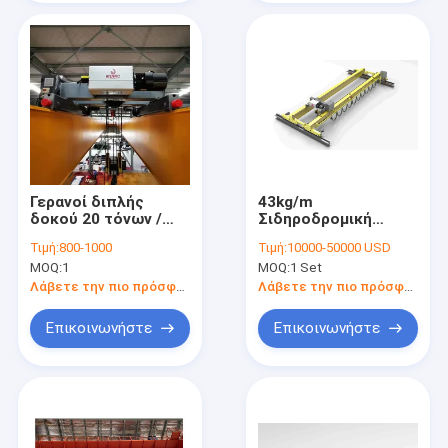
Γερανοί διπλής
43kg/m
δοκού 20 τόνων /
Σιδηροδρομική
Ευρωπαίος
τροχιά συνιστάται
Τιμή:
800-1000
Τιμή:
10000-50000 USD
κατασκευαστής
Δύο Γράμματα
MOQ:
1
MOQ:
1 Set
γερανού ανάρτησης
γέφυρα κρεμασμένο
διπλής δοκού
γερανό για 6-30M
Λάβετε την πιο πρόσφατη τιμή
Λάβετε την πιο πρόσφατη τιμή
ύψος ανύψωσης
Επικοινωνήστε
Επικοινωνήστε
Σπίτι
Προϊόντα
Βίντεο