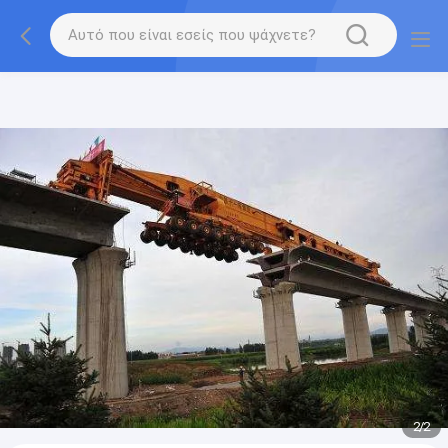
gtag('config', 'G-QWE9HWC3PF', {cookie_flags:
"SameSite=None;Secure"});
2
/
2