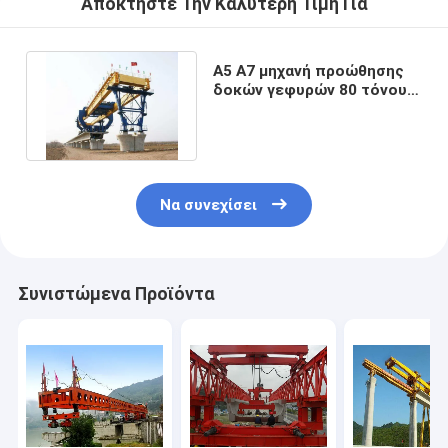
Αποκτήστε Την Καλύτερη Τιμή Για
A5 A7 μηχανή προώθησης
δοκών γεφυρών 80 τόνου
για το κτήριο εθνικών
οδών
Να συνεχίσει
Συνιστώμενα Προϊόντα