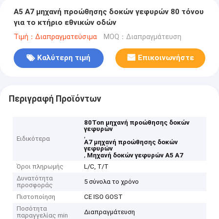
A5 A7 μηχανή προώθησης δοκών γεφυρών 80 τόνου
για το κτήριο εθνικών οδών
Τιμή：Διαπραγματεύσιμα
MOQ：Διαπραγμάτευση
Καλύτερη τιμή
Επικοινωνήστε
Περιγραφή Προϊόντων
80Ton μηχανή προώθησης δοκών
γεφυρών
,
Ειδικότερα
A7 μηχανή προώθησης δοκών
γεφυρών
,
Μηχανή δοκών γεφυρών A5 A7
Όροι πληρωμής
L/C, T/T
Δυνατότητα
5 σύνολα το χρόνο
προσφοράς
Πιστοποίηση
CE ISO GOST
Ποσότητα
Διαπραγμάτευση
παραγγελίας min